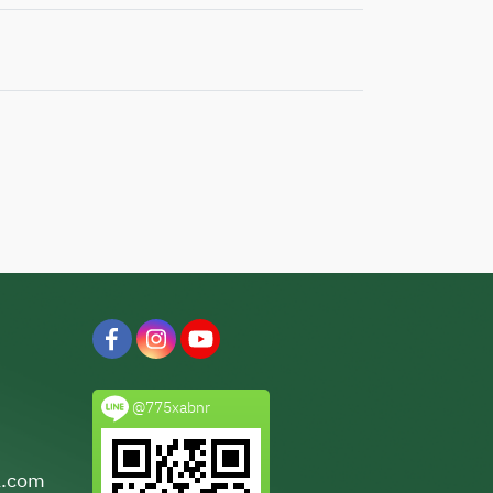
@775xabnr
l.com