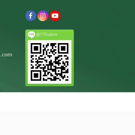
@775xabnr
l.com