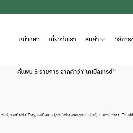
หน้าหลัก
เกี่ยวกับเรา
สินค้า
วิธีการ
ค้นพบ 5 รายการ จากคำว่า"เคเบิ้ลเทรย์"
เดอร์, รางCable Tray, เคเบิ้ลเทรย์,รางWireway,รางไวร์เวย์,วายเวร์,Metal Tru