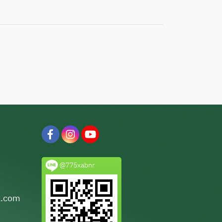
@775xabnr
l.com