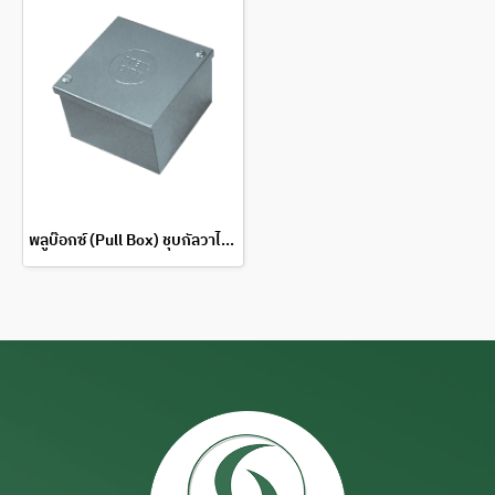
พลูบ๊อกซ์ (Pull Box) ชุบกัลวาไนซ์ (Pull box Steel city)