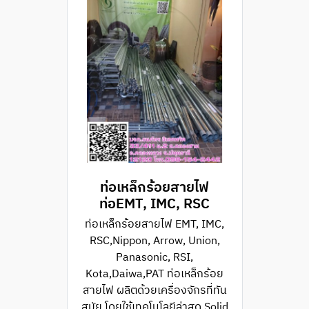
ท่อเหล็กร้อยสายไฟ
ท่อEMT, IMC, RSC
ท่อเหล็กร้อยสายไฟ EMT, IMC,
RSC,Nippon, Arrow, Union,
Panasonic, RSI,
Kota,Daiwa,PAT ท่อเหล็กร้อย
สายไฟ ผลิตด้วยเครื่องจักรที่ทัน
สมัย โดยใช้เทคโนโลยีล่าสุด Solid