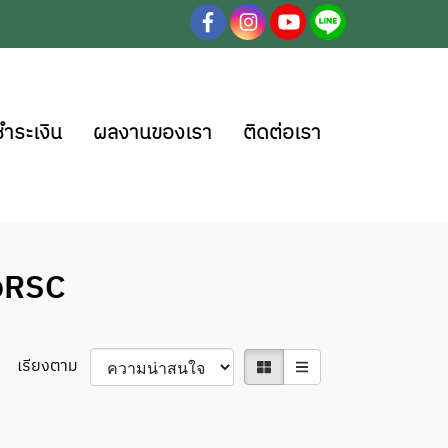
ชำระเงิน
ผลงานของเรา
ติดต่อเรา
่อRSC
เรียงตาม